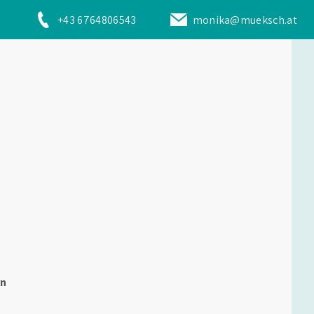
+43 6764806543
monika@mueksch.at
rn