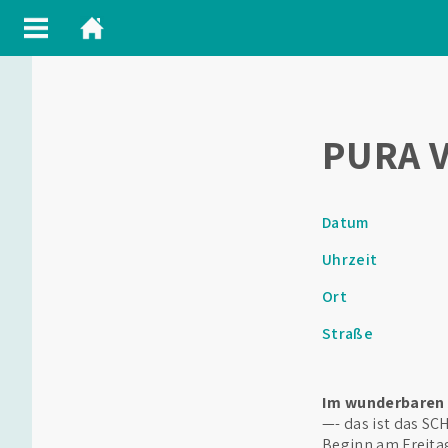
PURA V
Datum
Uhrzeit
Ort
Straße
Im wunderbaren
—- das ist das S
Beginn am Freita