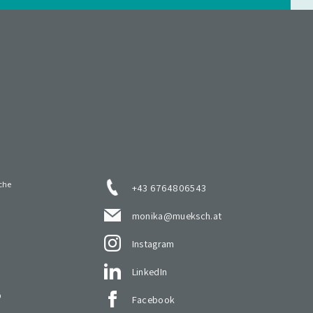
che
+43 6764806543
monika@mueksch.at
Instagram
LinkedIn
O
Facebook