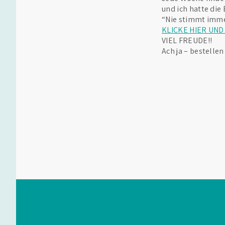
und ich hatte di
“Nie stimmt imme
KLICKE HIER UN
VIEL FREUDE!!
Ach ja – bestelle