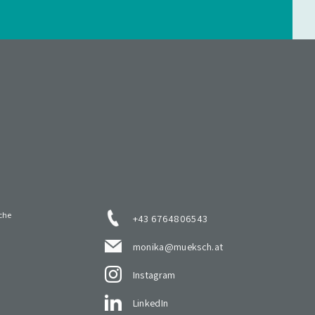
che
+43 6764806543
monika@mueksch.at
Instagram
LinkedIn