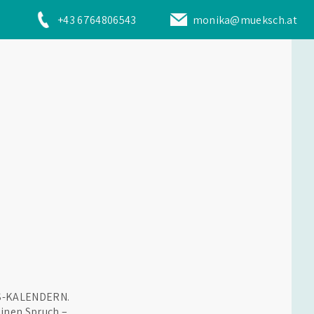
+43 6764806543
monika@mueksch.at
LS-KALENDERN.
einen Spruch –