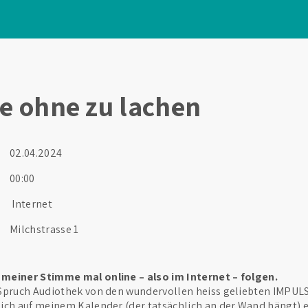
ie ohne zu lachen
02.04.2024
00:00
Internet
Milchstrasse 1
meiner Stimme mal online – also im Internet – folgen.
 Spruch Audiothek von den wundervollen heiss geliebten IMPU
ich auf meinem Kalender (der tatsächlich an der Wand hängt) 