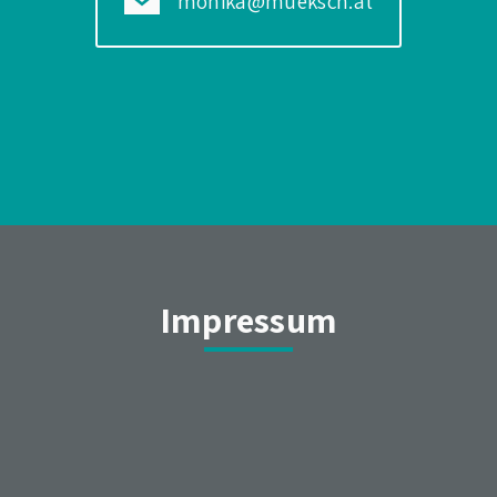
monika@mueksch.at
Impressum