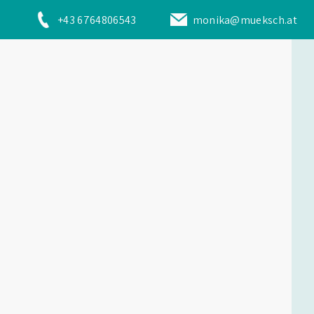
+43 6764806543
monika@mueksch.at