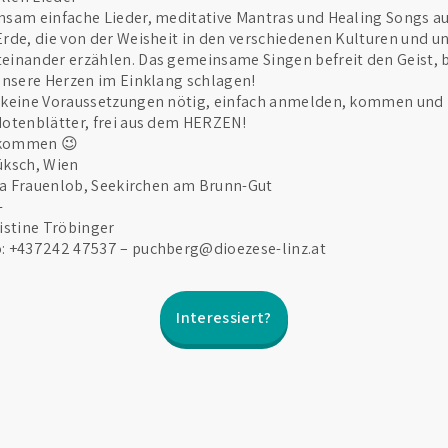
nsam einfache Lieder, meditative Mantras und Healing Songs a
rde, die von der Weisheit in den verschiedenen Kulturen und 
inander erzählen. Das gemeinsame Singen befreit den Geist, b
unsere Herzen im Einklang schlagen!
 keine Voraussetzungen nötig, einfach anmelden, kommen und 
Notenblätter, frei aus dem HERZEN!
g kommen 😉
üksch, Wien
dia Frauenlob, Seekirchen am Brunn-Gut
-
istine Tröbinger
: +437242 47537 – puchberg@dioezese-linz.at
Interessiert?