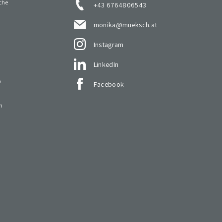
che
+43 6764806543
monika@mueksch.at
Instagram
LinkedIn
O
Facebook
n