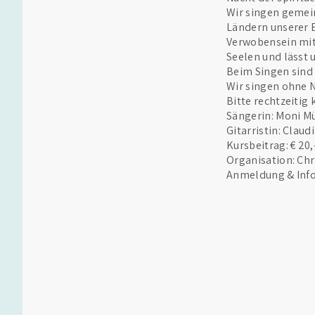
Wir singen gemei
Ländern unserer E
Verwobensein mite
Seelen und lässt 
Beim Singen sind
Wir singen ohne 
Bitte rechtzeiti
Sängerin: Moni M
Gitarristin: Clau
Kursbeitrag: € 20,
Organisation: Chr
Anmeldung & Info