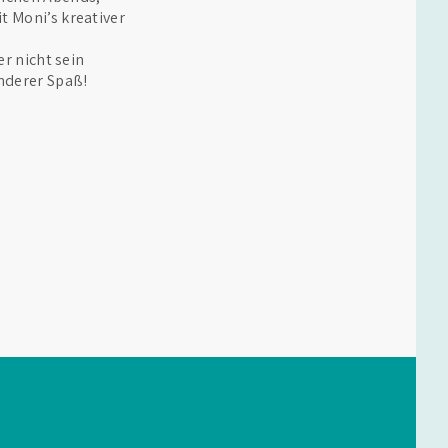
 Moni’s kreativer
r nicht sein
nderer Spaß!