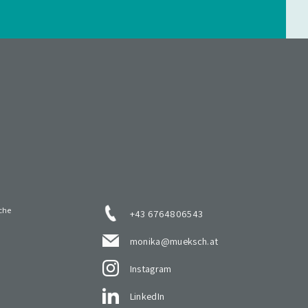
che
+43 6764806543
monika@mueksch.at
Instagram
LinkedIn