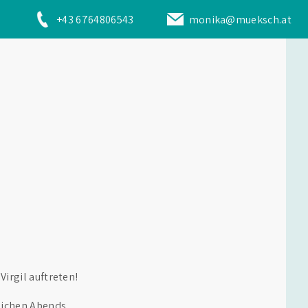
+43 6764806543
monika@mueksch.at
irgil auftreten!
eichen Abends,